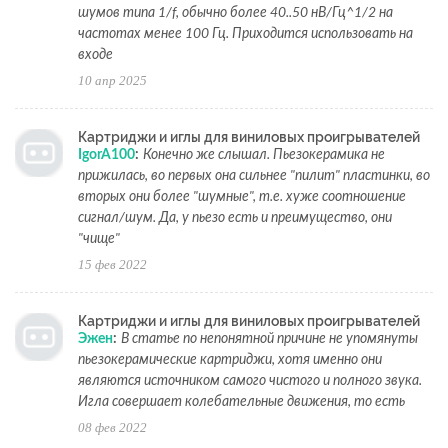
шумов типа 1/f, обычно более 40..50 нВ/Гц^1/2 на
частотах менее 100 Гц. Приходится использовать на
входе
10 апр 2025
Картриджи и иглы для виниловых проигрывателей
IgorA100
:
Конечно же слышал. Пьезокерамика не
прижилась, во первых она сильнее "пилит" пластинки, во
вторых они более "шумные", т.е. хуже соотношение
сигнал/шум. Да, у пьезо есть и преимущество, они
"чище"
15 фев 2022
Картриджи и иглы для виниловых проигрывателей
Эжен
:
В статье по непонятной причине не упомянуты
пьезокерамические картриджи, хотя именно они
являются источником самого чистого и полного звука.
Игла совершает колебательные движения, то есть
08 фев 2022