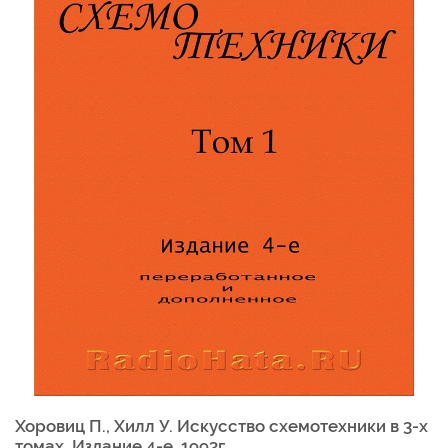
Хоровиц П., Хилл У. Искусство схемотехники в 3-х
томах. Издание 4-е, 1993г.