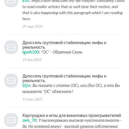
Eric
:
https://love-hindi.com/my-life-shayari/ constantly i used
to read smaller articles that as well clear their motive, and
that is also happening with this paragraph which I am reading
here.
29 мар 2026
Дроссель групповой стабилизации, мифы и
реальность.
IgorA100
:
"ОС" - Обратная Связь
19 дек 2025
Дроссель групповой стабилизации, мифы и
реальность.
Djin
:
Вы пишите с статье (ОС), или (без ОС), а что Вы
называете "ОС" объясните?
13 июл 2025
Картриджи и иглы для виниловых проигрывателей
zem_70
:
У пьезокерамики высокая чувствительность -
да. Но основной минус - высокий уровень собственных